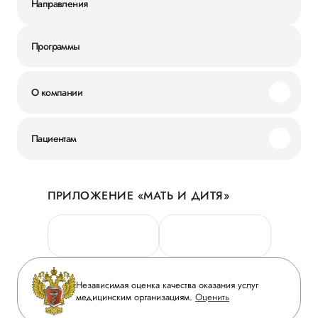
Направления
Программы
О компании
Миссия и ценности
Пациентам
Наши преимущества
Акции
История
ПРИЛОЖЕНИЕ «МАТЬ И ДИТЯ»
Личный кабинет
Новости
Персональные данные
Руководство
Горячая линия качества
Сотрудничество
Вопрос-ответ
Инвесторам
Независимая оценка качества оказания услуг
Приложение пациента
медицинским организациям.
Оценить
Журнал «Мать и дитя»