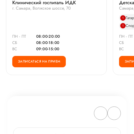
Клинический госпиталь ИДК
Детска
г. Самара, Волжское шоссе, 70
Самара,
Гага
1
Спор
1
ПН - ПТ
08:00-20:00
ПН - ПТ
СБ
08:00-18:00
СБ
ВС
09:00-15:00
ВС
ЗАПИСАТЬСЯ НА ПРИЕМ
ЗАПИ