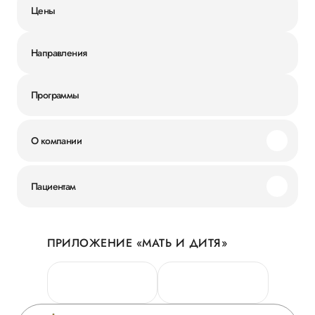
Цены
Направления
Программы
О компании
Миссия и ценности
Пациентам
Наши преимущества
Акции
История
ПРИЛОЖЕНИЕ «МАТЬ И ДИТЯ»
Личный кабинет
Новости
Персональные данные
Руководство
Горячая линия качества
Сотрудничество