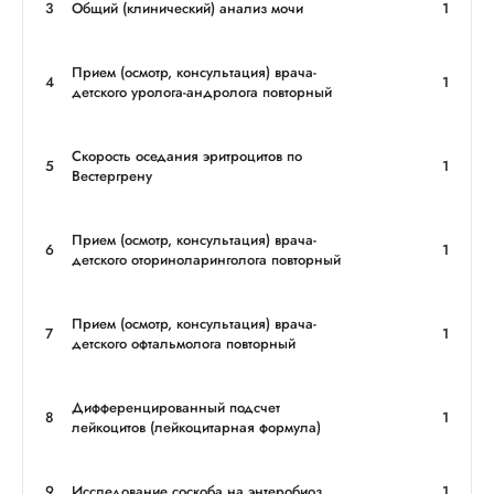
3
Общий (клинический) анализ мочи
1
Прием (осмотр, консультация) врача-
4
1
детского уролога-андролога повторный
Скорость оседания эритроцитов по
5
1
Вестергрену
Прием (осмотр, консультация) врача-
6
1
детского оториноларинголога повторный
Прием (осмотр, консультация) врача-
7
1
детского офтальмолога повторный
Дифференцированный подсчет
8
1
лейкоцитов (лейкоцитарная формула)
9
Исследование соскоба на энтеробиоз
1