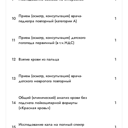
Прием (осмотр, консультация) врача-
10
1
педиатра повторный (категории А)
Прием (осмотр, консультация) детского
11
1
логопеда первичный (в т.ч.НДС)
12
Взятие крови из пальца
1
Прием (осмотр, консультация) врача-
13
1
детского невролога повторный
Общий (клинический) анализ крови без
14
подсчета лейкоцитарной формулы
1
(«Красная кровь»)
Исследование кала на полный спектр
15
1