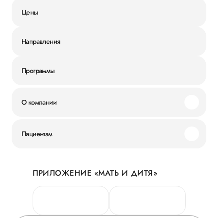
Цены
Направления
Программы
О компании
Миссия и ценности
Пациентам
Наши преимущества
Акции
История
ПРИЛОЖЕНИЕ «МАТЬ И ДИТЯ»
Личный кабинет
Новости
Персональные данные
Руководство
Горячая линия качества
Сотрудничество