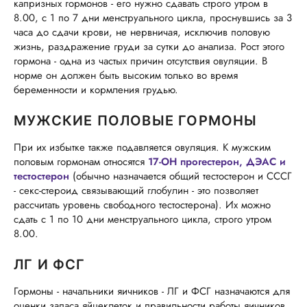
капризных гормонов - его нужно сдавать строго утром в
8.00, с 1 по 7 дни менструального цикла, проснувшись за 3
часа до сдачи крови, не нервничая, исключив половую
жизнь, раздражение груди за сутки до анализа. Рост этого
гормона - одна из частых причин отсутствия овуляции. В
норме он должен быть высоким только во время
беременности и кормления грудью.
МУЖСКИЕ ПОЛОВЫЕ ГОРМОНЫ
При их избытке также подавляется овуляция. К мужским
половым гормонам относятся
17-ОН прогестерон, ДЭАС и
тестостерон
(обычно назначается общий тестостерон и СССГ
- секс-стероид связывающий глобулин - это позволяет
рассчитать уровень свободного тестостерона). Их можно
сдать с 1 по 10 дни менструального цикла, строго утром
8.00.
ЛГ И ФСГ
Гормоны - начальники яичников - ЛГ и ФСГ назначаются для
оценки запаса яйцеклеток и правильности работы яичников.