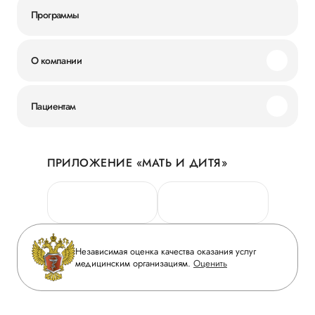
Программы
О компании
Миссия и ценности
Пациентам
Наши преимущества
Акции
История
ПРИЛОЖЕНИЕ «МАТЬ И ДИТЯ»
Личный кабинет
Новости
Персональные данные
Руководство
Горячая линия качества
Сотрудничество
Вопрос-ответ
Инвесторам
Независимая оценка качества оказания услуг
Приложение пациента
медицинским организациям.
Оценить
Журнал «Мать и дитя»
Статьи
Вакансии
Заболевания
Медицинский туризм