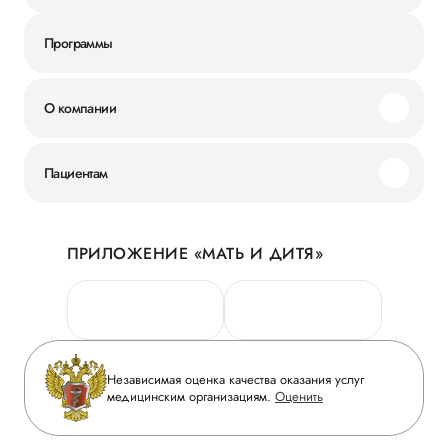
Программы
О компании
Миссия и ценности
Пациентам
Наши преимущества
Акции
История
ПРИЛОЖЕНИЕ «МАТЬ И ДИТЯ»
Личный кабинет
Новости
Персональные данные
Руководство
Горячая линия качества
Сотрудничество
Вопрос-ответ
Инвесторам
Независимая оценка качества оказания услуг
Приложение пациента
медицинским организациям.
Оценить
Журнал «Мать и дитя»
Статьи
Вакансии