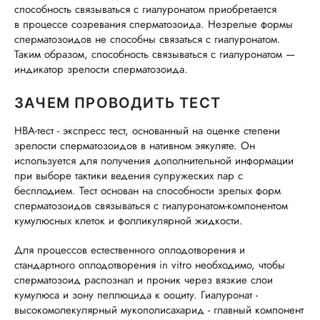
способность связываться с гиалуронатом приобретается
в процессе созревания сперматозоида. Незрелые формы
сперматозоидов не способны связаться с гиалуронатом.
Таким образом, способность связываться с гиалуронатом —
индикатор зрелости сперматозоида.
ЗАЧЕМ ПРОВОДИТЬ ТЕСТ
НВА-тест - экспресс тест, основанный на оценке степени
зрелости сперматозоидов в нативном эякуляте. Он
используется для получения дополнительной информации
при выборе тактики ведения супружеских пар с
бесплодием. Тест основан на способности зрелых форм
сперматозоидов связываться с гиалуронатом-компонентом
кумулюсных клеток и фолликулярной жидкости.
Для процессов естественного оплодотворения и
стандартного оплодотворения in vitro необходимо, чтобы
сперматозоид распознал и проник через вязкие слои
кумулюса и зону пеллюцида к ооциту. Гиалуронат -
высокомолекулярный мукополисахарид - главный компонент