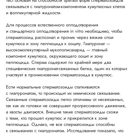
Тест основан на способности зрелых форм сперматозоидов
связываться с гиалуронатом-компонентом кумулюсных клеток
и фолликулярной жидкости.
Для процессов естественного оплодотворения
и стандартного оплодотворения in vitro необходимо, чтобы
сперматозоид распознал и проник через вязкие слои
кумулюса и зону пеллюцида к ооциту. Гиалуронат —
высокомолекулярный мукополисахарид — главный
компонент кумулюса, окружающего ооцит и зону
пеллюцида. Сперма содержит по крайней мере два
специфических гиалуронат-связанных белка, один из которых
участвует в проникновении сперматозоида в кумулюс.
Если нормальные сперматозоиды сталкиваются
с гиалуронатом, то происходит их химическое связывание.
Связанные сперматозоиды легко отличимы от несвязанных,
так как их головки не совершают прогрессивного движения,
а хвосты двигаются. Внешне такие сперматозоиды схожи
с теми, кто прошел кумулюс и прикрепился к зоне
пеллюцида. Однако, не все сперматозоиды способны
к связыванию с гиалуронатом. Исследование показало, что