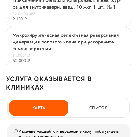
Применение препарата Каверджект, лиоф. д/р-
ра для внутрикаверн. введ. 10 мкг, 1 шт., № 1
22.02.00.458
2 130 ₽
Микрохирургическая селективная реверсивная
денервация полового члена при ускоренном
семяизвержении
11.03.34.01
62 000 ₽
УСЛУГА ОКАЗЫВАЕТСЯ В
КЛИНИКАХ
КАРТА
СПИСОК
Измените масштаб или переместите карту, чтобы увидеть
клиники в других городах