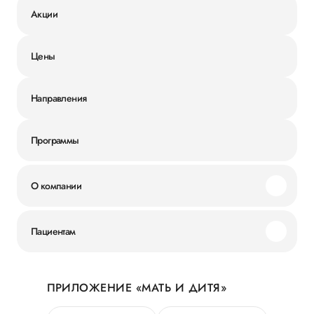
Акции
Цены
Направления
Программы
О компании
Миссия и ценности
Пациентам
Наши преимущества
Акции
История
ПРИЛОЖЕНИЕ «МАТЬ И ДИТЯ»
Личный кабинет
Новости