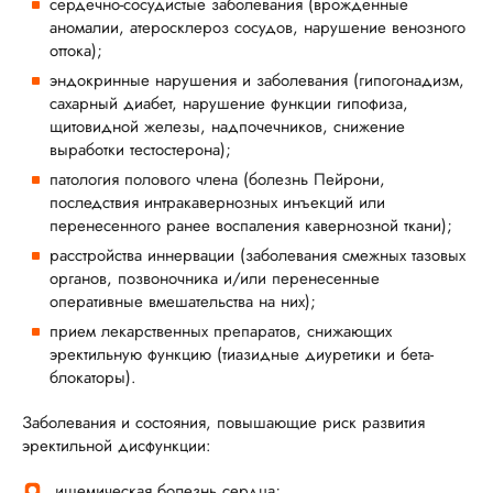
сердечно-сосудистые заболевания (врожденные
аномалии, атеросклероз сосудов, нарушение венозного
оттока);
эндокринные нарушения и заболевания (гипогонадизм,
сахарный диабет, нарушение функции гипофиза,
щитовидной железы, надпочечников, снижение
выработки тестостерона);
патология полового члена (болезнь Пейрони,
последствия интракавернозных инъекций или
перенесенного ранее воспаления кавернозной ткани);
расстройства иннервации (заболевания смежных тазовых
органов, позвоночника и/или перенесенные
оперативные вмешательства на них);
прием лекарственных препаратов, снижающих
эректильную функцию (тиазидные диуретики и бета-
блокаторы).
Заболевания и состояния, повышающие риск развития
эректильной дисфункции:
ишемическая болезнь сердца;