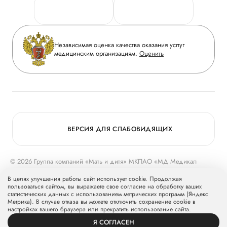
Персональные данные
Руководство
Горячая линия качества
Сотрудничество
Вопрос-ответ
Инвесторам
Независимая оценка качества оказания услуг
Приложение пациента
медицинским организациям.
Оценить
Журнал «Мать и дитя»
Статьи
Вакансии
Заболевания
Медицинский туризм
Конкурс в ординатуру
Для прессы
ВЕРСИЯ ДЛЯ СЛАБОВИДЯЩИХ
© 2026 Группа компаний «Мать и дитя» МКПАО «МД Медикал
Груп»
mcclinics.ru
. Все права защищены. ООО «ХАВЕН» входит в
В целях улучшения работы сайт использует cookie. Продолжая
Группу компаний «Мать и дитя».
пользоваться сайтом, вы выражаете свое согласие на обработку ваших
статистических данных с использованием метрических программ (Яндекс
Метрика). В случае отказа вы можете отключить сохранение cookie в
настройках вашего браузера или прекратить использование сайта.
Я СОГЛАСЕН
ВРАЧИ
УСЛУГИ
ПРОФИЛЬ
ЗАПИСЬ