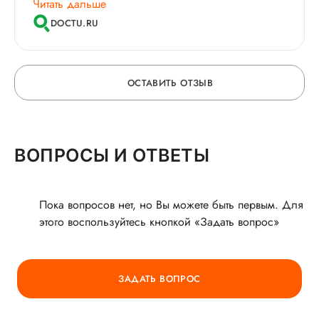
качественное лечение и заботу.
Читать дальше
DOCTU.RU
ОСТАВИТЬ ОТЗЫВ
ОСТАВЬТЕ ОТЗЫВ
ВОПРОСЫ И ОТВЕТЫ
О ВРАЧЕ
Пока вопросов нет, но Вы можете быть первым. Для
этого воспользуйтесь кнопкой «Задать вопрос»
ГОРЯЧАЯ ЛИНИЯ КАЧЕСТВА
ЗАДАТЬ ВОПРОС