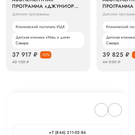
ПРОГРАММА «ДЖУНИОР
ПРОГРАММА
СМАРТ» (ОТ 5 ДО 18 ЛЕТ)
СМАРТ» (ОТ 
Детские программы
Детские програ
Клинический госпиталь ИДК
Клинический го
Детская клиника «Мать и дитя»
Детская клиника
Самара
Самара
37 917 ₽
39 825 ₽
-10%
42 130 ₽
44 250 ₽
+7 (846) 211-02-86