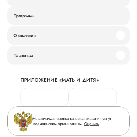
Программы
О компании
Миссия и ценности
Пациентам
Наши преимущества
Акции
История
ПРИЛОЖЕНИЕ «МАТЬ И ДИТЯ»
Личный кабинет
Новости
Персональные данные
Руководство
Горячая линия качества
Сотрудничество
Вопрос-ответ
Инвесторам
Независимая оценка качества оказания услуг
Приложение пациента
медицинским организациям.
Оценить
Журнал «Мать и дитя»
Статьи
Вакансии