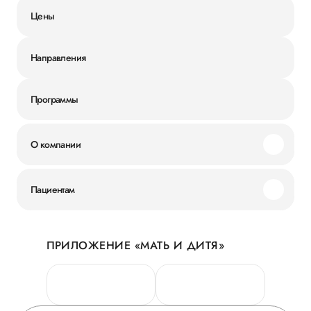
Цены
Направления
Программы
О компании
Миссия и ценности
Пациентам
Наши преимущества
Акции
История
ПРИЛОЖЕНИЕ «МАТЬ И ДИТЯ»
Личный кабинет
Новости
Персональные данные
Руководство
Горячая линия качества
Сотрудничество