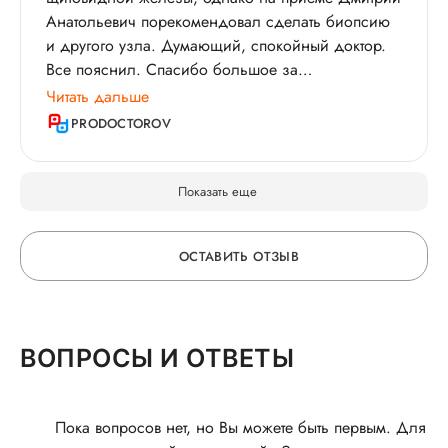
другой области, но я на исследования
Анатольевич порекомендовал сделать биопсию
записываюсь только к нему. Искренне
и другого узла. Думающий, спокойный доктор.
рекомендую Дмитрия Анатольевича!
Все пояснил. Спасибо большое за
неравнодушное отношение. Не понравилось: Все
Читать дальше
отлично. История пациента: Обратилась к
PRODOCTOROV
Дмитрию Анатольевичу по рекомендации его
пациентки.
Показать еще
ОСТАВИТЬ ОТЗЫВ
ОСТАВЬТЕ ОТЗЫВ
ВОПРОСЫ И ОТВЕТЫ
О ВРАЧЕ
Пока вопросов нет, но Вы можете быть первым. Для