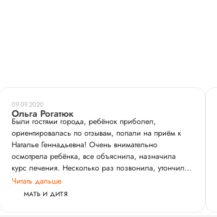
09.09.2020
Ольга Рогатюк
Были гостями города, ребёнок приболел,
ориентировалась по отзывам, попали на приём к
Наталье Геннадьевна! Очень внимательно
осмотрела ребёнка, все объяснила, назначила
курс лечения. Несколько раз позвонила, утончила
самочувствие, видно что доктор профессионал с
Читать дальше
большой буквы! Очень порадовала обратная связь,
МАТЬ И ДИТЯ
выражаем благодарность Наталье Геннадьевна!
Удачи Вам!