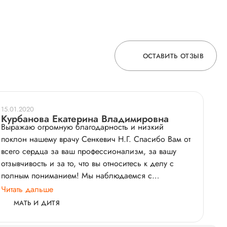
ОСТАВИТЬ ОТЗЫВ
ОСТАВЬТЕ ОТЗЫВ
15.01.2020
О ВРАЧЕ
Курбанова Екатерина Владимировна
Выражаю огромную благодарность и низкий
поклон нашему врачу Сенкевич Н.Г. Спасибо Вам от
всего сердца за ваш профессионализм, за вашу
ГОРЯЧАЯ ЛИНИЯ КАЧЕСТВА
отзывчивость и за то, что вы относитесь к делу с
полным пониманием! Мы наблюдаемся с
рождения уже 4ый год и за это время Наталья
Читать дальше
Геннадьевна всегда оказывает своевременную
МАТЬ И ДИТЯ
поддержку, консультацию и прием!