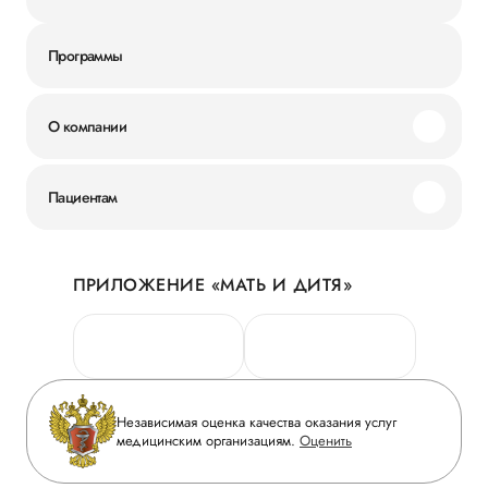
Программы
О компании
Миссия и ценности
Пациентам
Наши преимущества
Акции
История
ПРИЛОЖЕНИЕ «МАТЬ И ДИТЯ»
Личный кабинет
Новости
Персональные данные
Руководство
Горячая линия качества
Сотрудничество
Вопрос-ответ
Инвесторам
Независимая оценка качества оказания услуг
Приложение пациента
медицинским организациям.
Оценить
Журнал «Мать и дитя»
Статьи
Вакансии