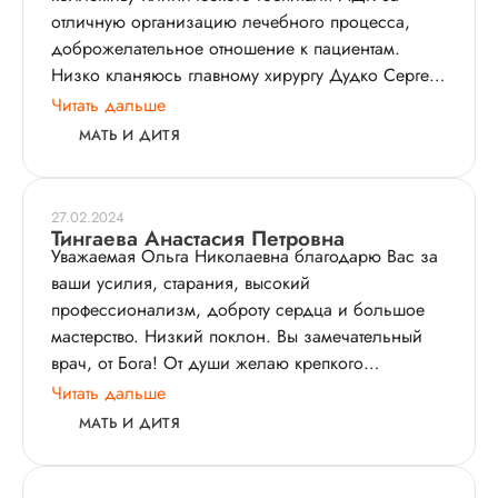
отличную организацию лечебного процесса,
доброжелательное отношение к пациентам.
Низко кланяюсь главному хирургу Дудко Сергею
Михайловичу за внимание и заботу. Особая
Читать дальше
благодарность моему доктору Седовой Ольге
МАТЬ И ДИТЯ
Николаевне за её золотые руки (мне проведена
операция эндопротезирования тазобедренного
сустава в октябре 2025года), заботу, умение
27.02.2024
сопереживать, моё комфортное пребывание в
Тингаева Анастасия Петровна
Уважаемая Ольга Николаевна благодарю Вас за
стационаре.
ваши усилия, старания, высокий
профессионализм, доброту сердца и большое
мастерство. Низкий поклон. Вы замечательный
врач, от Бога! От души желаю крепкого
здоровья, долгих лет жизни, исполнения
Читать дальше
желаний. Я желаю Вам помочь еще многим
МАТЬ И ДИТЯ
людям, каждый день отмечая победой над
серьезной проблемой и получая в качестве
награды улыбки близких и уважение