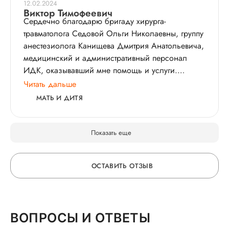
12.02.2024
окружающих. С уважением Тингаева Анастасия
Виктор Тимофеевич
Сердечно благодарю бригаду хирурга-
Петровна.
травматолога Седовой Ольги Николаевны, группу
анестезиолога Канищева Дмитрия Анатольевича,
медицинский и административный персонал
ИДК, оказывавший мне помощь и услуги.
Пациент Копылов В. Т.
Читать дальше
МАТЬ И ДИТЯ
Показать еще
ОСТАВИТЬ ОТЗЫВ
ОСТАВЬТЕ ОТЗЫВ
ВОПРОСЫ И ОТВЕТЫ