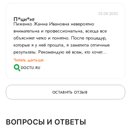
25.08.2025
П*ци*нт
Пиженко Жанна Ивановна невероятно
внимательна и профессиональна, всегда все
объясняет четко и понятно. После процедур,
которые я у неё прошла, я заметила отличные
результаты. Рекомендую её всем, кто хочет
получить качественную и эффективную помощь!
Читать дальше
DOCTU.RU
ОСТАВИТЬ ОТЗЫВ
ОСТАВЬТЕ ОТЗЫВ
ВОПРОСЫ И ОТВЕТЫ
О ВРАЧЕ