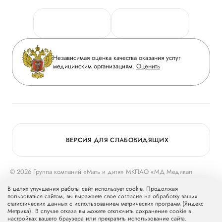
Новости
Персональные данные
Руководство
Горячая линия качества
Сотрудничество
Вопрос-ответ
Инвесторам
Независимая оценка качества оказания услуг
Приложение пациента
медицинским организациям.
Оценить
Журнал «Мать и дитя»
Статьи
Вакансии
Заболевания
Медицинский туризм
Конкурс в ординатуру
Для прессы
ВЕРСИЯ ДЛЯ СЛАБОВИДЯЩИХ
© 2026 Группа компаний «Мать и дитя» МКПАО «МД Медикал
Груп»
mcclinics.ru
. Все права защищены. ООО «ХАВЕН» входит в
В целях улучшения работы сайт использует cookie. Продолжая
Группу компаний «Мать и дитя».
пользоваться сайтом, вы выражаете свое согласие на обработку ваших
статистических данных с использованием метрических программ (Яндекс
Метрика). В случае отказа вы можете отключить сохранение cookie в
настройках вашего браузера или прекратить использование сайта.