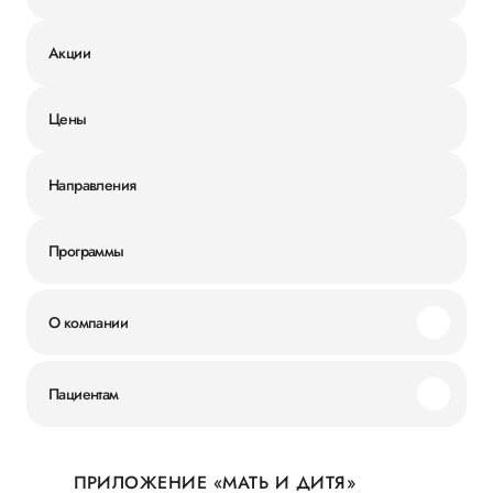
Акции
Цены
Направления
Программы
О компании
Миссия и ценности
Пациентам
Наши преимущества
Акции
История
ПРИЛОЖЕНИЕ «МАТЬ И ДИТЯ»
Личный кабинет