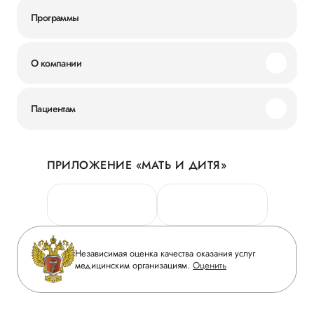
Программы
О компании
Миссия и ценности
Пациентам
Наши преимущества
Акции
История
ПРИЛОЖЕНИЕ «МАТЬ И ДИТЯ»
Личный кабинет
Новости
Персональные данные
Руководство
Горячая линия качества
Сотрудничество
Вопрос-ответ
Инвесторам
Независимая оценка качества оказания услуг
Приложение пациента
медицинским организациям.
Оценить
Журнал «Мать и дитя»
Статьи
Вакансии
Заболевания