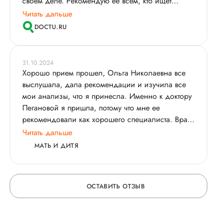
своем деле. Рекомендую её всем, кто ищет
подходящего гастроэнтеролога.
Читать дальше
DOCTU.RU
31.10.2024
Хорошо прием прошел, Ольга Николаевна все
выслушала, дала рекомендации и изучила все
мои анализы​, что я принесла. Именно к доктору
Пегановой я пришла, потому что мне ее
рекомендовали как хорошего специалиста. Врач
сделала свои выводы, дала рекомендации,
Читать дальше
прописала медикаменты и через месяц предстоит
МАТЬ И ДИТЯ
повторная встреча. Мы с ней общались минут 30,
помимо консультации мне был проведен еще и
осмотр. Врач комментировала все, что она видит,
ОСТАВИТЬ ОТЗЫВ
рассказала что это за проблема, дала мне много
информации. В целом, у меня не осталось каких-
либо вопросов или недопонимания. У нее