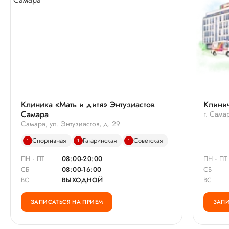
Клиника «Мать и дитя» Энтузиастов
Клини
Самара
г. Сама
Самара, ул. Энтузиастов, д. 29
Спортивная
Гагаринская
Советская
1
1
1
ПН - ПТ
08:00-20:00
ПН - ПТ
СБ
08:00-16:00
СБ
ВС
ВЫХОДНОЙ
ВС
ЗАПИСАТЬСЯ НА ПРИЕМ
ЗАПИ