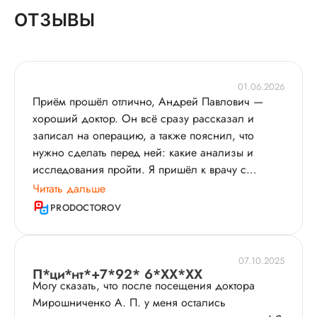
ОТЗЫВЫ
01.06.2026
Приём прошёл отлично, Андрей Павлович —
хороший доктор. Он всё сразу рассказал и
записал на операцию, а также пояснил, что
нужно сделать перед ней: какие анализы и
исследования пройти. Я пришёл к врачу с
результатами МРТ и он их изучил. Кроме того,
Читать дальше
доктор ответил на все интересующие вопросы,
PRODOCTOROV
которые у меня возникали. Сам визит начался
точно по записи, без задержек, и уделённого
времени оказалось более чем достаточно: врач
07.10.2025
никуда не торопился и не отвлекался в течение
П*ци*нт*+7*92* 6*XX*XX
Могу сказать, что после посещения доктора
встречи. Я планирую вернуться к нему снова,
Мирошниченко А. П. у меня остались
чтобы провести операцию. Думаю, что мог бы