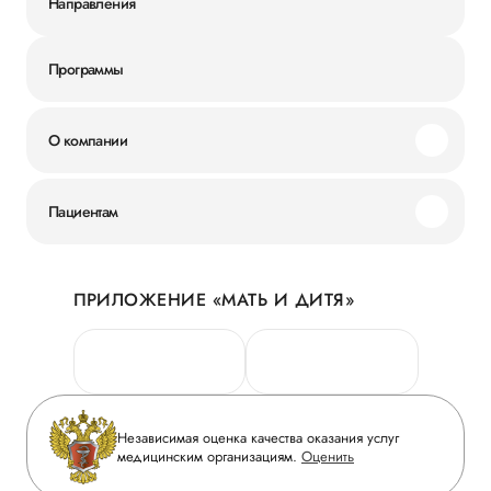
Направления
Программы
О компании
Миссия и ценности
Пациентам
Наши преимущества
Акции
История
ПРИЛОЖЕНИЕ «МАТЬ И ДИТЯ»
Личный кабинет
Новости
Персональные данные
Руководство
Горячая линия качества
Сотрудничество
Вопрос-ответ
Инвесторам
Независимая оценка качества оказания услуг
Приложение пациента
медицинским организациям.
Оценить
Журнал «Мать и дитя»