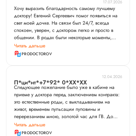
17.07.2026
Хочу выразить благодарность самому лучшему
доктору! Евгений Сергеевич помог появиться на
свет моей дочке. На связи был 24/7, всегда
спокоен, уверен, с доктором легко и просто в
общении. В родах были некоторые моменты,
которые вызывали опасения у акушерок, это
Читать дальше
было видно по их выражению лица и действиям,
PRODOCTOROV
доктор же виду не подавал, был непоколебим,
потому что точно знал, что делает, следовательно
и я не волновалась, так как доверилась
12.04.2026
полностью Евгению Сергеевичу. Это самое
П*ци*нт*+7*92* 0*XX*XX
Следующее пожелание было уже в кабине на
главное, доверять врачу, которого выбрал! В
приеме у доктора перед заключением контракта:
родах со мной был от звонка ему среди ночи и
это естественные роды, с выкладыванием на
до рождения малыша. Очень рада, что
живот, временем пульсации пуповины и
посчастливилось рожать с таким
перерезанием мною, золотой час для ГВ. До
профессионалом своего дела. Еще бы тысячу
конца беременности наблюдалась уже у Евгения
Читать дальше
раз выбрала именно его. Спасибо, обнимаю
Сергеевича. Я не была тревожной беременной,
Вас!
PRODOCTOROV