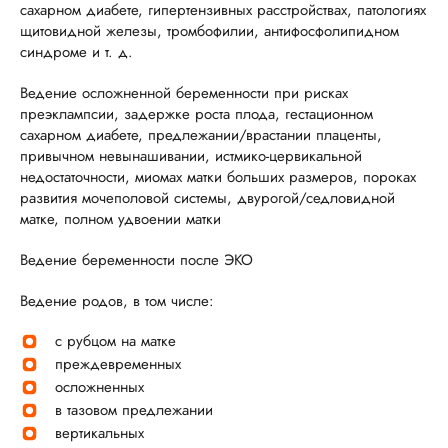
сахарном диабете, гипертензивных расстройствах, патологиях
щитовидной железы, тромбофилии, антифосфолипидном
синдроме и т. д.
Ведение осложненной беременности при рисках
преэклампсии, задержке роста плода, гестационном
сахарном диабете, предлежании/врастании плаценты,
привычном невынашивании, истмико-цервикальной
недостаточности, миомах матки больших размеров, пороках
развития мочеполовой системы, двурогой/седловидной
матке, полном удвоении матки
Ведение беременности после ЭКО
Ведение родов, в том числе:
с рубцом на матке
преждевременных
осложненных
в тазовом предлежании
вертикальных