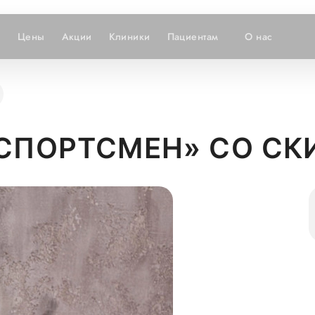
и
Цены
Акции
Клиники
Пациентам
О нас
«СПОРТСМЕН» СО СК