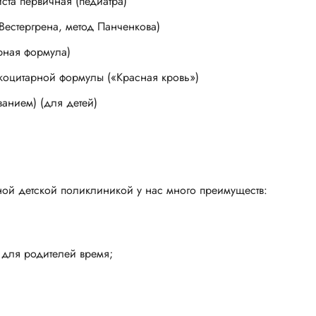
ста первичная (педиатра)
Вестергрена, метод Панченкова)
рная формула)
коцитарной формулы («Красная кровь»)
анием) (для детей)
ой детской поликлиникой у нас много преимуществ:
 для родителей время;