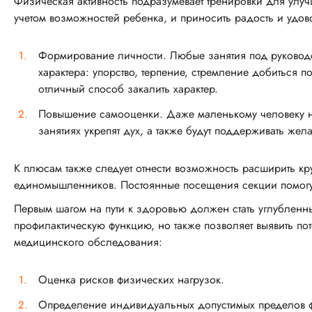
Физическая активность подразумевает тренировки для ул
учетом возможностей ребенка, и приносить радость и удов
Формирование личности. Любые занятия под руководст
характера: упорство, терпение, стремление добиться 
отличный способ закалить характер.
Повышение самооценки. Даже маленькому человеку не
занятиях укрепят дух, а также будут поддерживать же
К плюсам также следует отнести возможность расширить к
единомышленников. Постоянные посещения секции помогут
Первым шагом на пути к здоровью должен стать углубленн
профилактическую функцию, но также позволяет выявить п
медицинского обследования:
Оценка рисков физических нагрузок.
Определение индивидуальных допустимых пределов ф