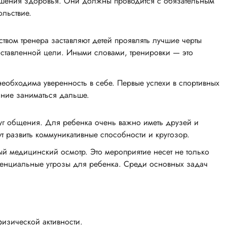
учшения здоровья. Они должны проводится с обязательным
ольствие.
вом тренера заставляют детей проявлять лучшие черты
поставленной цели. Иными словами, тренировки — это
обходима уверенность в себе. Первые успехи в спортивных
лание заниматься дальше.
руг общения. Для ребенка очень важно иметь друзей и
 развить коммуникативные способности и кругозор.
ый медицинский осмотр. Это мероприятие несет не только
отенциальные угрозы для ребенка. Среди основных задач
изической активности.