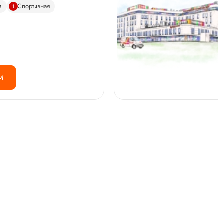
я
Спортивная
1
М